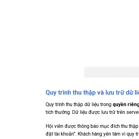
Quy trình thu thập và lưu trữ dữ l
Quy trình thu thập dữ liệu trong
quyền riên
tích thưởng. Dữ liệu được lưu trữ trên serv
Hội viên được thông báo mục đích thu thập (
đặt tài khoản”. Khách hàng yên tâm vì quy t