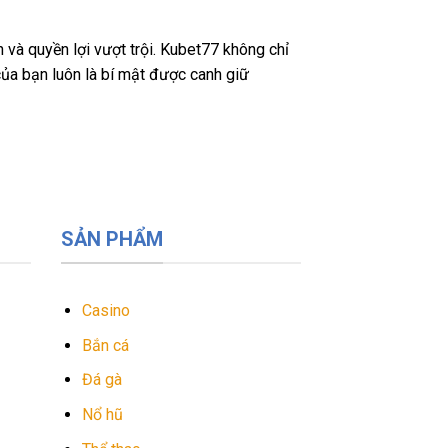
 và quyền lợi vượt trội. Kubet77 không chỉ
 của bạn luôn là bí mật được canh giữ
SẢN PHẨM
Casino
Bắn cá
Đá gà
Nổ hũ