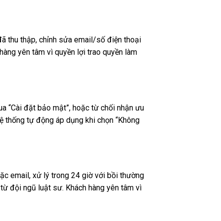
đã thu thập, chỉnh sửa email/số điện thoại
 hàng yên tâm vì quyền lợi trao quyền làm
qua “Cài đặt bảo mật”, hoặc từ chối nhận ưu
Hệ thống tự động áp dụng khi chọn “Không
oặc email, xử lý trong 24 giờ với bồi thường
 từ đội ngũ luật sư. Khách hàng yên tâm vì