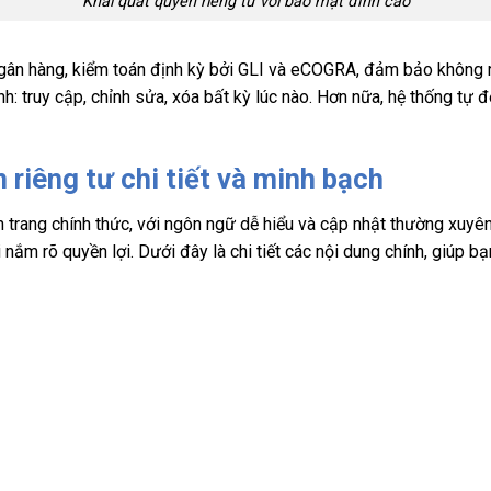
Khái quát quyền riêng tư với bảo mật đỉnh cao
n hàng, kiểm toán định kỳ bởi GLI và eCOGRA, đảm bảo không rò r
h: truy cập, chỉnh sửa, xóa bất kỳ lúc nào. Hơn nữa, hệ thống tự 
 riêng tư chi tiết và minh bạch
n trang chính thức, với ngôn ngữ dễ hiểu và cập nhật thường xuyên
ắm rõ quyền lợi. Dưới đây là chi tiết các nội dung chính, giúp bạ