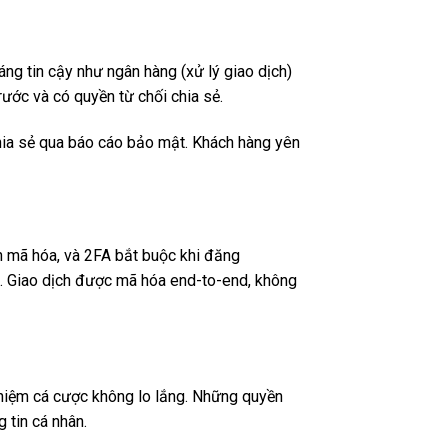
áng tin cậy như ngân hàng (xử lý giao dịch)
ước và có quyền từ chối chia sẻ.
chia sẻ qua báo cáo bảo mật. Khách hàng yên
ền mã hóa, và 2FA bắt buộc khi đăng
ck. Giao dịch được mã hóa end-to-end, không
nghiệm cá cược không lo lắng. Những quyền
g tin cá nhân.