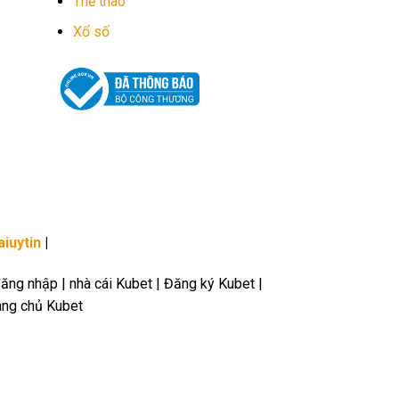
Thể thao
Xổ số
iuytin
|
đăng nhập | nhà cái Kubet | Đăng ký Kubet |
rang chủ Kubet