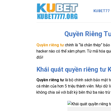
Chuyển
đến
KUBET77
nội
dung
Quyền Riêng Tư
Quyền riêng tư
chính là “lá chắn thép” bảo
hacker nào có thể xâm phạm. Từ mã hóa quân
đối!
Khái quát quyền riêng tư 
Quyền riêng tư
là bộ chính sách bảo mật 
cá nhân của hơn 5 triệu thành viên. Mọi dữ l
không chia sẻ với bất kỳ bên thứ ba nào trừ