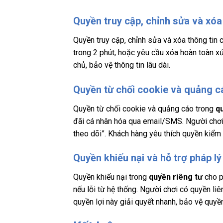
Quyền truy cập, chỉnh sửa và xóa
Quyền truy cập, chỉnh sửa và xóa thông tin 
trong 2 phút, hoặc yêu cầu xóa hoàn toàn xử
chủ, bảo vệ thông tin lâu dài.
Quyền từ chối cookie và quảng c
Quyền từ chối cookie và quảng cáo trong
q
đãi cá nhân hóa qua email/SMS. Người chơi
theo dõi”. Khách hàng yêu thích quyền kiểm 
Quyền khiếu nại và hỗ trợ pháp l
Quyền khiếu nại trong
quyền riêng tư
cho p
nếu lỗi từ hệ thống. Người chơi có quyền li
quyền lợi này giải quyết nhanh, bảo vệ quyền 