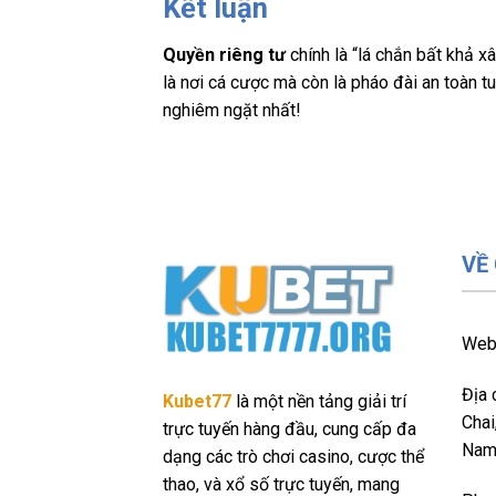
Kết luận
Quyền riêng tư
chính là “lá chắn bất khả x
là nơi cá cược mà còn là pháo đài an toàn t
nghiêm ngặt nhất!
VỀ
Web
Địa 
Kubet77
là một nền tảng giải trí
Chai
trực tuyến hàng đầu, cung cấp đa
Na
dạng các trò chơi casino, cược thể
thao, và xổ số trực tuyến, mang