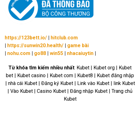
https://123bett.io/
|
hitclub.com
|
https://sunwin20.health/
|
game bài
|
nohu.com
|
go88
|
win55
|
nhacaiuytin
|
Từ khóa tìm kiếm nhiều nhất
: Kubet | Kubet org | Kubet
bet | Kubet casino | Kubet com | Kubet8 | Kubet đăng nhập
| nhà cái Kubet | Đăng ký Kubet | Link vào Kubet | link Kubet
| Vào Kubet | Casino Kubet | Đăng nhập Kubet | Trang chủ
Kubet