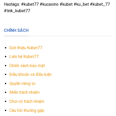
Hastags: #kubet77 #kucasino #kubet #ku_bet #kubet_77
#link_kubet77
CHÍNH SÁCH
Giới thiệu Kubet77
Liên hệ Kubet77
Chính sách bảo mật
Điều khoản và điều kiện
Quyền riêng tư
Miễn trách nhiệm
Chơi có trách nhiệm
Câu hỏi thường gặp