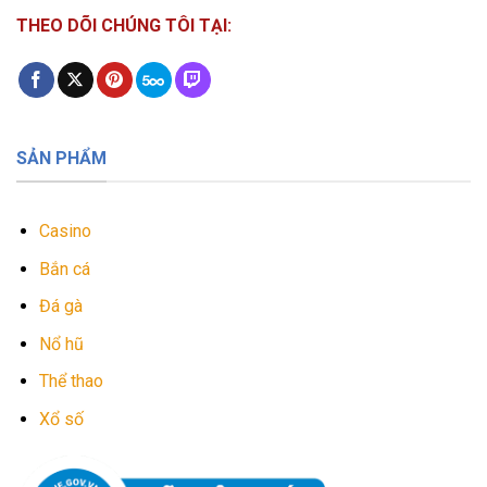
THEO DÕI CHÚNG TÔI TẠI:
SẢN PHẨM
Casino
Bắn cá
Đá gà
Nổ hũ
Thể thao
Xổ số