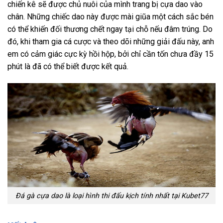
chiến kê sẽ được chủ nuôi của mình trang bị cựa dao vào
chân. Những chiếc dao này được mài giũa một cách sắc bén
có thể khiến đối thương chết ngay tại chỗ nếu đâm trúng. Do
đó, khi tham gia cá cược và theo dõi những giải đấu này, anh
em có cảm giác cực kỳ hồi hộp, bởi chỉ cần tốn chưa đầy 15
phút là đã có thể biết được kết quả.
Đá gà cựa dao là loại hình thi đấu kịch tính nhất tại Kubet77