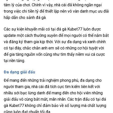
tâm lý của chơi. Chính vì vậy, nhà cái đã không ngần ngại
trong việc chi tiền tỷ để thiết lập nên vô vàn danh mục ưu đãi
hấp dẫn cho sảnh đá gà.
Các sự kiện khuyến mãi có tại đá gà Kubet77 luôn được
update một cách thường xuyên để mọi người có thể nắm bắt
và đăng ký tham gia kịp thời. Với sự đa dạng và xanh chính
có tại đây, chắc chắn anh em sẽ có những cơ hội tuyệt vời
để gia tăng nguồn vốn cũng như tìm thấy niềm vui cá cược
tại nền tảng.
Đa dạng giải đấu
Để mang đến những trải nghiệm phong phú, đa dạng cho
người tham gia, nhà cái đã tích cực tìm kiếm liên kết với
nhiều sới bạc lừng danh để mang đến cho hội viên những
giải đấu vô cùng bắt mắt, mãn nhãn. Các trận đấu có tại đá
gà Kubet77 không chỉ đảm bảo về số lượng mà chất lượng
cũng luôn đạt chuẩn tối đa.