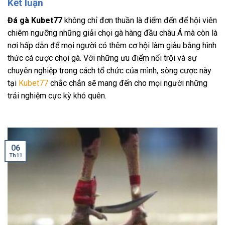
Kết luận
Đá gà Kubet77
không chỉ đơn thuần là điểm đến để hội viên
chiêm ngưỡng những giải chọi gà hàng đầu châu Á mà còn là
nơi hấp dẫn để mọi người có thêm cơ hội làm giàu bằng hình
thức cá cược chọi gà. Với những ưu điểm nổi trội và sự
chuyên nghiệp trong cách tổ chức của mình, sòng cược này
tại
Kubet77
chắc chắn sẽ mang đến cho mọi người những
trải nghiệm cực kỳ khó quên.
06
Th11