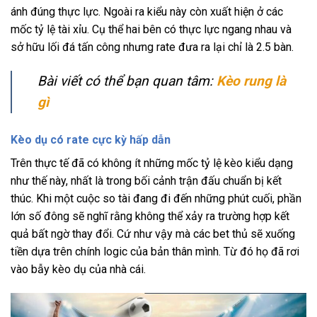
ánh đúng thực lực. Ngoài ra kiểu này còn xuất hiện ở các
mốc tỷ lệ tài xỉu. Cụ thể hai bên có thực lực ngang nhau và
sở hữu lối đá tấn công nhưng rate đưa ra lại chỉ là 2.5 bàn.
Bài viết có thể bạn quan tâm:
Kèo rung là
gì
Kèo dụ có rate cực kỳ hấp dẫn
Trên thực tế đã có không ít những mốc tỷ lệ kèo kiểu dạng
như thế này, nhất là trong bối cảnh trận đấu chuẩn bị kết
thúc. Khi một cuộc so tài đang đi đến những phút cuối, phần
lớn số đông sẽ nghĩ rằng không thể xảy ra trường hợp kết
quả bất ngờ thay đổi. Cứ như vậy mà các bet thủ sẽ xuống
tiền dựa trên chính logic của bản thân mình. Từ đó họ đã rơi
vào bẫy kèo dụ của nhà cái.