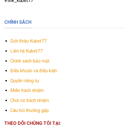
#link_kubet77
CHÍNH SÁCH
Giới thiệu Kubet77
Liên hệ Kubet77
Chính sách bảo mật
Điều khoản và điều kiện
Quyền riêng tư
Miễn trách nhiệm
Chơi có trách nhiệm
Câu hỏi thường gặp
THEO DÕI CHÚNG TÔI TẠI: