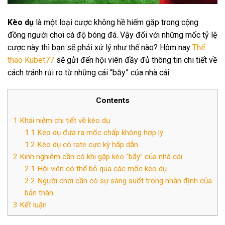
Kèo dụ
là một loại cược không hề hiếm gặp trong cộng
đồng người chơi cá độ bóng đá. Vậy đối với những mốc tỷ lệ
cược này thì bạn sẽ phải xử lý như thế nào? Hôm nay
Thể
thao Kubet77
sẽ gửi đến hội viên đầy đủ thông tin chi tiết về
cách tránh rủi ro từ những cái “bẫy” của nhà cái.
Contents
1
Khái niệm chi tiết về kèo dụ
1.1
Kèo dụ đưa ra mốc chấp không hợp lý
1.2
Kèo dụ có rate cực kỳ hấp dẫn
2
Kinh nghiệm cần có khi gặp kèo “bẫy” của nhà cái
2.1
Hội viên có thể bỏ qua các mốc kèo dụ
2.2
Người chơi cần có sự sáng suốt trong nhận định của
bản thân
3
Kết luận