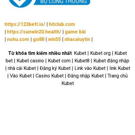
https://123bett.io/
|
hitclub.com
|
https://sunwin20.health/
|
game bài
|
nohu.com
|
go88
|
win55
|
nhacaiuytin
|
Từ khóa tìm kiếm nhiều nhất
: Kubet | Kubet org | Kubet
bet | Kubet casino | Kubet com | Kubet8 | Kubet đăng nhập
| nhà cái Kubet | Đăng ký Kubet | Link vào Kubet | link Kubet
| Vào Kubet | Casino Kubet | Đăng nhập Kubet | Trang chủ
Kubet