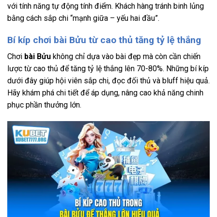
với tính năng tự động tính điểm. Khách hàng tránh binh lủng
bằng cách sắp chi “mạnh giữa – yếu hai đầu”.
Bí kíp chơi bài Bửu từ cao thủ tăng tỷ lệ thắng
Chơi
bài Bửu
không chỉ dựa vào bài đẹp mà còn cần chiến
lược từ cao thủ để tăng tỷ lệ thắng lên 70-80%. Những bí kíp
dưới đây giúp hội viên sắp chi, đọc đối thủ và bluff hiệu quả.
Hãy khám phá chi tiết để áp dụng, nâng cao khả năng chinh
phục phần thưởng lớn.