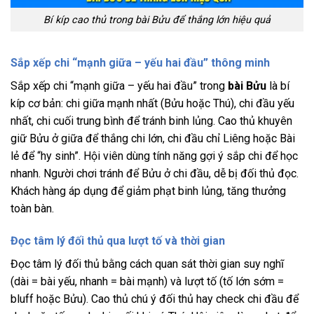
Bí kíp cao thủ trong bài Bửu để thắng lớn hiệu quả
Sắp xếp chi “mạnh giữa – yếu hai đầu” thông minh
Sắp xếp chi “mạnh giữa – yếu hai đầu” trong
bài Bửu
là bí
kíp cơ bản: chi giữa mạnh nhất (Bửu hoặc Thú), chi đầu yếu
nhất, chi cuối trung bình để tránh binh lủng. Cao thủ khuyên
giữ Bửu ở giữa để thắng chi lớn, chi đầu chỉ Liêng hoặc Bài
lẻ để “hy sinh”. Hội viên dùng tính năng gợi ý sắp chi để học
nhanh. Người chơi tránh để Bửu ở chi đầu, dễ bị đối thủ đọc.
Khách hàng áp dụng để giảm phạt binh lủng, tăng thưởng
toàn bàn.
Đọc tâm lý đối thủ qua lượt tố và thời gian
Đọc tâm lý đối thủ bằng cách quan sát thời gian suy nghĩ
(dài = bài yếu, nhanh = bài mạnh) và lượt tố (tố lớn sớm =
bluff hoặc Bửu). Cao thủ chú ý đối thủ hay check chi đầu để