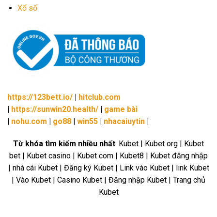
Xổ số
https://123bett.io/
|
hitclub.com
|
https://sunwin20.health/
|
game bài
|
nohu.com
|
go88
|
win55
|
nhacaiuytin
|
Từ khóa tìm kiếm nhiều nhất
: Kubet | Kubet org | Kubet
bet | Kubet casino | Kubet com | Kubet8 | Kubet đăng nhập
| nhà cái Kubet | Đăng ký Kubet | Link vào Kubet | link Kubet
| Vào Kubet | Casino Kubet | Đăng nhập Kubet | Trang chủ
Kubet