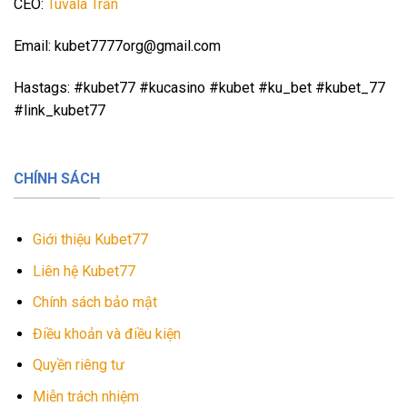
CEO:
Tuvala Trần
Email:
kubet7777org@gmail.com
Hastags: #kubet77 #kucasino #kubet #ku_bet #kubet_77
#link_kubet77
CHÍNH SÁCH
Giới thiệu Kubet77
Liên hệ Kubet77
Chính sách bảo mật
Điều khoản và điều kiện
Quyền riêng tư
Miễn trách nhiệm