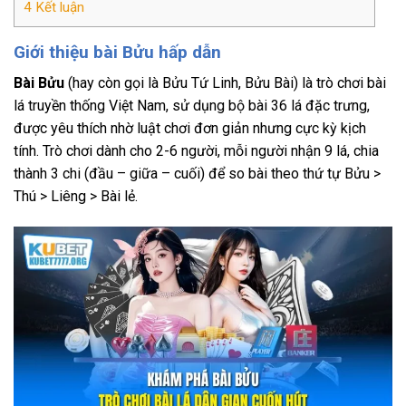
4
Kết luận
Giới thiệu bài Bửu hấp dẫn
Bài Bửu
(hay còn gọi là Bửu Tứ Linh, Bửu Bài) là trò chơi bài
lá truyền thống Việt Nam, sử dụng bộ bài 36 lá đặc trưng,
được yêu thích nhờ luật chơi đơn giản nhưng cực kỳ kịch
tính. Trò chơi dành cho 2-6 người, mỗi người nhận 9 lá, chia
thành 3 chi (đầu – giữa – cuối) để so bài theo thứ tự Bửu >
Thú > Liêng > Bài lẻ.