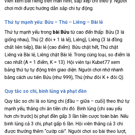
viên xem bài riêng trên màn hình, sắp xếp chi theo ý. Người
chơi mới được hướng dẫn sắp chi tự động.
Thứ tự mạnh yếu: Bửu – Thú – Liêng – Bài lẻ
Thứ tự mạnh yếu trong
bài Bửu
từ cao đến thấp: Bửu (3 lá
giống nhau), Thú (2 đôi + 1 lá lẻ), Liêng), Liêng (3 lá đồng
chất liên tiếp), Bài lẻ (cao điểm). Bửu chặt hết, Thú chặt
Liêng và Bài lẻ, Liêng chặt Bài lẻ. Trong cùng loại, so điểm lá
cao nhất (A = 1 điểm, K = 13). Hội viên tại Kubet77 xem
bảng thứ tự tự động trên giao diện. Người chơi nhớ nhanh
bằng cách ưu tiên Bửu (như 999), Thú (như đôi K + đôi Q).
Quy tắc so chi, binh lủng và phạt đền
Quy tắc so chi là so từng chi (đầu – giữa – cuối) theo thứ tự
mạnh yếu, thắng chi ăn tiền chi đó. Binh lủng (chi sau yếu
hơn chi trước) bị phạt đền gấp 3 lần tiền cược toàn bàn. Nếu
binh lủng cả 3 chi, phạt gấp 6 lần. Hội viên thắng cả 3 chi
được thưởng thêm “cướp cái”. Người chơi so bài theo lượt,