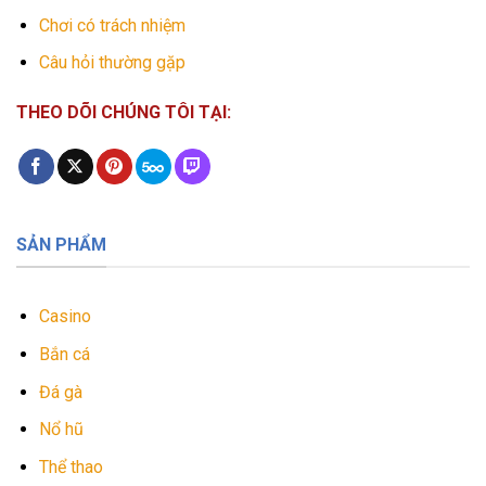
Chơi có trách nhiệm
Câu hỏi thường gặp
THEO DÕI CHÚNG TÔI TẠI:
SẢN PHẨM
Casino
Bắn cá
Đá gà
Nổ hũ
Thể thao