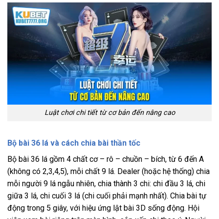
Luật chơi chi tiết từ cơ bản đến nâng cao
Bộ bài 36 lá và cách chia bài thần tốc
Bộ bài 36 lá gồm 4 chất cơ – rô – chuồn – bích, từ 6 đến A
(không có 2,3,4,5), mỗi chất 9 lá. Dealer (hoặc hệ thống) chia
mỗi người 9 lá ngẫu nhiên, chia thành 3 chi: chi đầu 3 lá, chi
giữa 3 lá, chi cuối 3 lá (chi cuối phải mạnh nhất). Chia bài tự
động trong 5 giây, với hiệu ứng lật bài 3D sống động. Hội