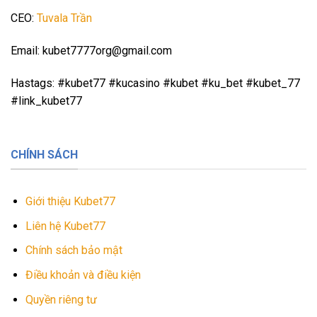
CEO:
Tuvala Trần
Email:
kubet7777org@gmail.com
Hastags: #kubet77 #kucasino #kubet #ku_bet #kubet_77
#link_kubet77
CHÍNH SÁCH
Giới thiệu Kubet77
Liên hệ Kubet77
Chính sách bảo mật
Điều khoản và điều kiện
Quyền riêng tư