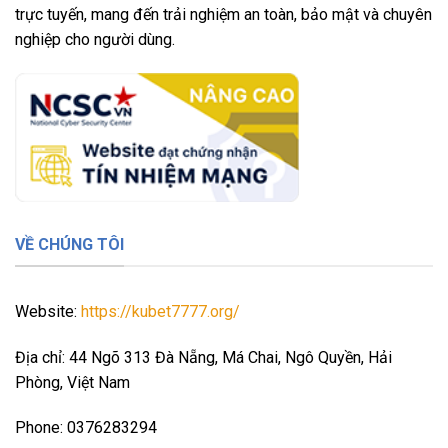
trực tuyến, mang đến trải nghiệm an toàn, bảo mật và chuyên
nghiệp cho người dùng.
VỀ CHÚNG TÔI
Website:
https://kubet7777.org/
Địa chỉ: 44 Ngõ 313 Đà Nẵng, Má Chai, Ngô Quyền, Hải
Phòng, Việt Nam
Phone: 0376283294