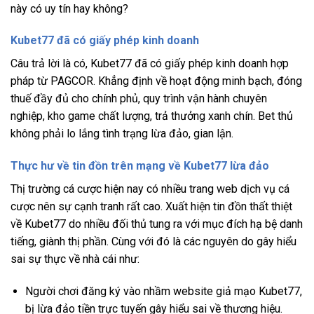
này có uy tín hay không?
Kubet77 đã có giấy phép kinh doanh
Câu trả lời là có, Kubet77 đã có giấy phép kinh doanh hợp
pháp từ PAGCOR. Khẳng định về hoạt động minh bạch, đóng
thuế đầy đủ cho chính phủ, quy trình vận hành chuyên
nghiệp, kho game chất lượng, trả thưởng xanh chín. Bet thủ
không phải lo lắng tình trạng lừa đảo, gian lận.
Thực hư về tin đồn trên mạng về Kubet77 lừa đảo
Thị trường cá cược hiện nay có nhiều trang web dịch vụ cá
cược nên sự cạnh tranh rất cao. Xuất hiện tin đồn thất thiệt
về Kubet77 do nhiều đối thủ tung ra với mục đích hạ bệ danh
tiếng, giành thị phần. Cùng với đó là các nguyên do gây hiểu
sai sự thực về nhà cái như:
Người chơi đăng ký vào nhầm website giả mạo Kubet77,
bị lừa đảo tiền trực tuyến gây hiểu sai về thương hiệu.