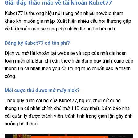
Giải đáp thắc mắc về tài khoản Kubet77
Kubet77 là thương hiệu nổi tiếng nên nhiều newbie tham
khảo khi muốn gia nhập. Xuất hiện nhiều
câu hỏi thường gặp
về tài khoản nên sẽ cung cấp nhiều thông tin hữu ích:
Đăng ký Kubet77 có tốn phí?
Dịch vụ mở tài khoản tại website và app của nhà cái hoàn
toàn miễn phí. Bạn chỉ cần thực hiện đúng quy trình, cung cấp
thông tin cá nhân theo yêu cầu từng mục chuẩn xác là thành
công.
Mỗi cược thủ được mở mấy nick?
Theo quy định chung của Kubet77, người chơi sử dụng
thông tin cá nhân chính chủ mở 1 ID duy nhất. Đảm bảo nhà
cái quản lý được thành viên, tránh tình trạng gian lận gây ảnh
hưởng hệ thống.