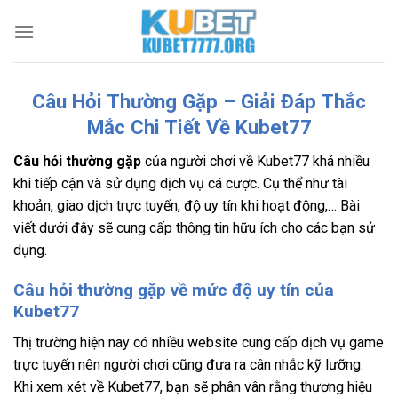
Chuyển
đến
nội
dung
Câu Hỏi Thường Gặp – Giải Đáp Thắc
Mắc Chi Tiết Về Kubet77
Câu hỏi thường gặp
của người chơi về Kubet77 khá nhiều
khi tiếp cận và sử dụng dịch vụ cá cược. Cụ thể như tài
khoản, giao dịch trực tuyến, độ uy tín khi hoạt động,… Bài
viết dưới đây sẽ cung cấp thông tin hữu ích cho các bạn sử
dụng.
Câu hỏi thường gặp về mức độ uy tín của
Kubet77
Thị trường hiện nay có nhiều website cung cấp dịch vụ game
trực tuyến nên người chơi cũng đưa ra cân nhắc kỹ lưỡng.
Khi xem xét về Kubet77, bạn sẽ phân vân rằng thương hiệu