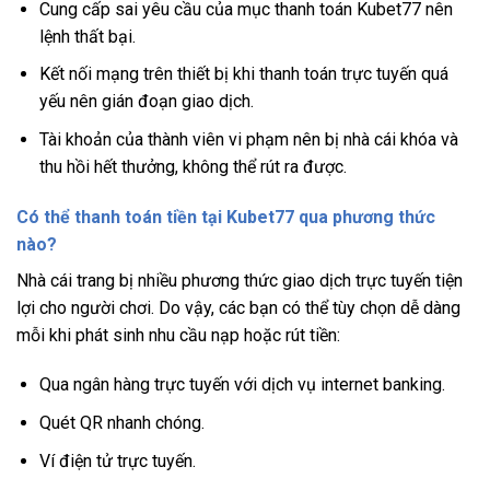
Cung cấp sai yêu cầu của mục thanh toán Kubet77 nên
lệnh thất bại.
Kết nối mạng trên thiết bị khi thanh toán trực tuyến quá
yếu nên gián đoạn giao dịch.
Tài khoản của thành viên vi phạm nên bị nhà cái khóa và
thu hồi hết thưởng, không thể rút ra được.
Có thể thanh toán tiền tại Kubet77 qua phương thức
nào?
Nhà cái trang bị nhiều phương thức giao dịch trực tuyến tiện
lợi cho người chơi. Do vậy, các bạn có thể tùy chọn dễ dàng
mỗi khi phát sinh nhu cầu nạp hoặc rút tiền:
Qua ngân hàng trực tuyến với dịch vụ internet banking.
Quét QR nhanh chóng.
Ví điện tử trực tuyến.