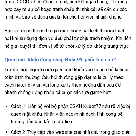
trong CCCD, số di động, email, liên kết ngân hàng,… Trường
hợp xảy ra sự cố hoặc tranh chấp thì nhà cái sẽ căn cứ xác
minh và bảo vệ đúng quyền lợi cho hội viên nhanh chóng.
Bạn sử dụng thông tin giả mạo hoặc sai lệch thì mọi thiệt
hại khi sử dụng dịch vụ đều phải tự chịu trách nhiệm. Khi liên
hệ giải quyết thì đơn vị sẽ từ chối xử lý do không trung thực.
Quên mật khẩu đăng nhập Nohu99, phải làm sao?
Trường hợp người chơi quên mật khẩu vào trang chủ là hoàn
toàn bình thường. Câu hỏi thường gặp đặt ra là xử lý theo
cách nào, hội viên vui lòng xử lý theo hướng dẫn sau để
nhanh chóng đăng nhập cá cược các tựa game hot:
Cách 1: Liên hệ với bộ phận CSKH Kubet77 nêu rõ việc bị
quên mật khẩu. Nhân viên xác minh danh tính xong sẽ
hướng dẫn bạn lấy lại dữ liệu.
Cách 2: Truy cập vào website của nhà cái, trong giao diện