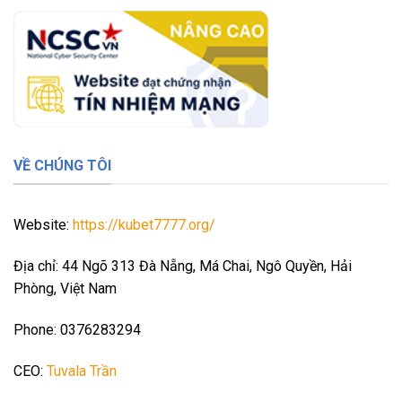
VỀ CHÚNG TÔI
Website:
https://kubet7777.org/
Địa chỉ: 44 Ngõ 313 Đà Nẵng, Má Chai, Ngô Quyền, Hải
Phòng, Việt Nam
Phone: 0376283294
CEO:
Tuvala Trần