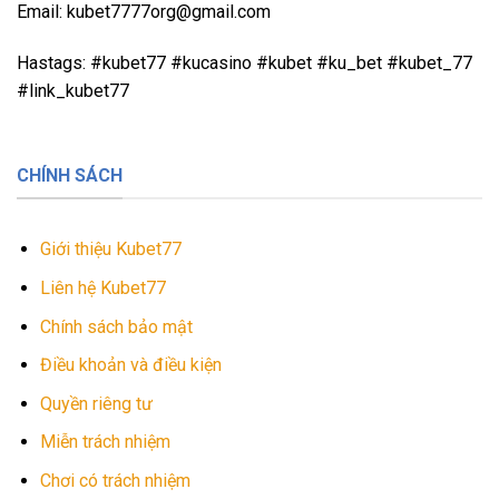
Email:
kubet7777org@gmail.com
Hastags: #kubet77 #kucasino #kubet #ku_bet #kubet_77
#link_kubet77
CHÍNH SÁCH
Giới thiệu Kubet77
Liên hệ Kubet77
Chính sách bảo mật
Điều khoản và điều kiện
Quyền riêng tư
Miễn trách nhiệm
Chơi có trách nhiệm