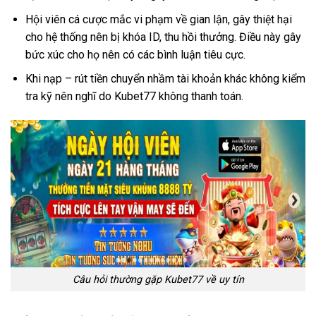
Hội viên cá cược mắc vi phạm về gian lận, gây thiệt hại
cho hệ thống nên bị khóa ID, thu hồi thưởng. Điều này gây
bức xúc cho họ nên có các bình luận tiêu cực.
Khi nạp – rút tiền chuyển nhầm tài khoản khác không kiểm
tra kỹ nên nghĩ do Kubet77 không thanh toán.
Câu hỏi thường gặp Kubet77 về uy tín